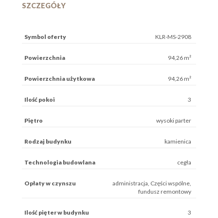
SZCZEGÓŁY
Symbol oferty
KLR-MS-2908
Powierzchnia
94,26 m²
Powierzchnia użytkowa
94,26 m²
Ilość pokoi
3
Piętro
wysoki parter
Rodzaj budynku
kamienica
Technologia budowlana
cegła
Opłaty w czynszu
administracja, Części wspólne,
fundusz remontowy
Ilość pięter w budynku
3