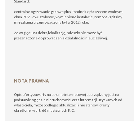
Standard:
centralne ogrzewanie gazowe plus kominek z płaszczem wodnym,
okna PCV - dwuszybowe, wymienione instalacje, remont kapitalny
mieszkania przeprowadzony był w 2012 roku.
Ze względu na dobrą lokalizację, mieszkanie może być
przeznaczone do prowadzenia działalności nieuciążliwej.
NOTA PRAWNA
Opis oferty zawarty na stronie internetowej sporządzany jest na
podstawie oględzin nieruchomości oraz informacji uzyskanych od
właściciela, może podlegać aktualizacji i nie stanowi oferty
określonej w art. 66 i następnych K.C.