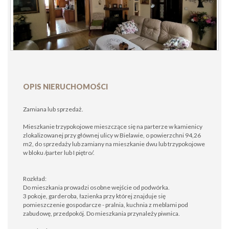
OPIS NIERUCHOMOŚCI
Zamiana lub sprzedaż.
Mieszkanie trzypokojowe mieszczące się na parterze w kamienicy
zlokalizowanej przy głównej ulicy w Bielawie, o powierzchni 94,26
m2, do sprzedaży lub zamiany na mieszkanie dwu lub trzypokojowe
w bloku /parter lub I piętro/.
Rozkład:
Do mieszkania prowadzi osobne wejście od podwórka.
3 pokoje, garderoba, łazienka przy której znajduje się
pomieszczenie gospodarcze - pralnia, kuchnia z meblami pod
zabudowę, przedpokój. Do mieszkania przynależy piwnica.