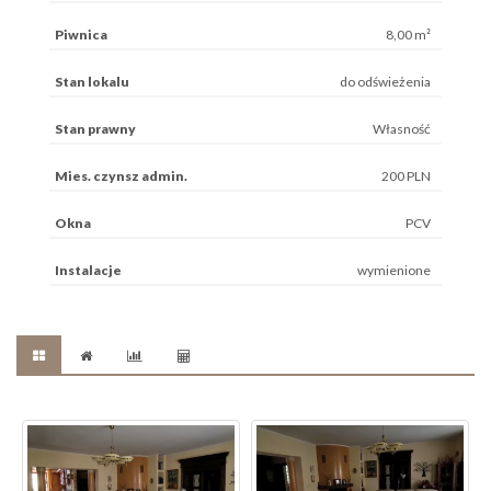
Piwnica
8,00 m²
Stan lokalu
do odświeżenia
Stan prawny
Własność
Mies. czynsz admin.
200 PLN
Okna
PCV
Instalacje
wymienione