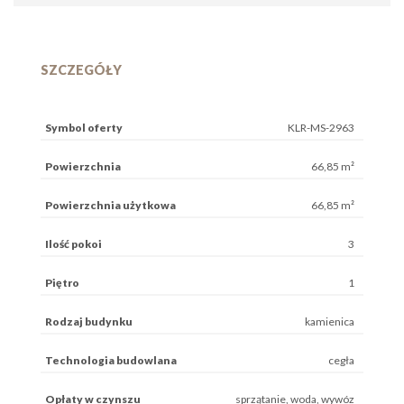
SZCZEGÓŁY
Symbol oferty
KLR-MS-2963
Powierzchnia
66,85 m²
Powierzchnia użytkowa
66,85 m²
Ilość pokoi
3
Piętro
1
Rodzaj budynku
kamienica
Technologia budowlana
cegła
Opłaty w czynszu
sprzątanie, woda, wywóz