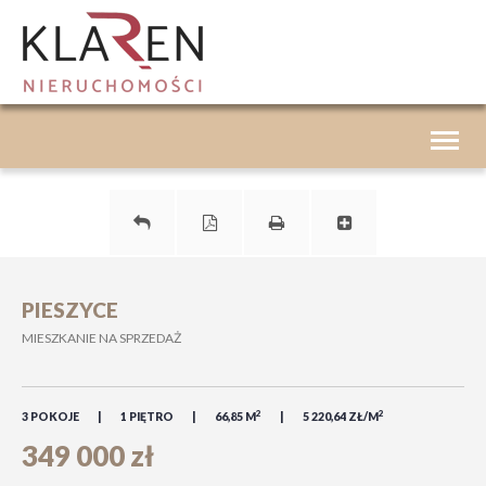
Toggle
navigat
PIESZYCE
MIESZKANIE NA SPRZEDAŻ
2
2
3 POKOJE
1 PIĘTRO
66,85 M
5 220,64 ZŁ/M
349 000 zł