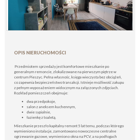
OPIS NIERUCHOMOŚCI
Przedmiotem sprzedaży jest komfortowe mieszkanie po
generalnym remoncie, zlokalizowane na pierwszym piętrze w
centrum Pieszyc. Pełna własnośc, księga wieczysta bez obciążeń,
co zapewnia bezpieczeństwo transakcji. Istnieje możliwość zakupu
z pełnym wyposażeniem widocznym na załączonych zdjęciach.
Rozkład pomieszczeń obejmuje:
dwa przedpokoje,
salon z aneksem kuchennym,
dwie sypialnie,
łazienkę z toaletą.
Mieszkanie przeszło kapitalny remont 5 lat temu, podczas którego
wymieniono instalacje, zamontowano nowoczesne centralne
ogrzewanie gazowe, wymieniono okna na PCV, a na podłogach