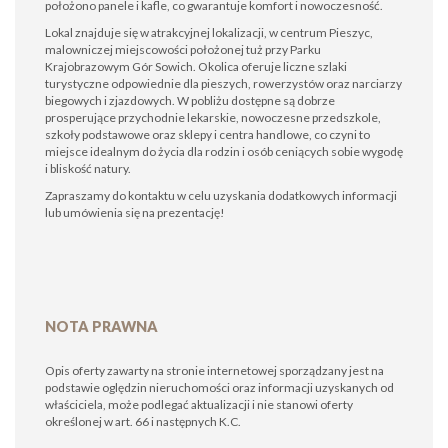
położono panele i kafle, co gwarantuje komfort i nowoczesność.
Lokal znajduje się w atrakcyjnej lokalizacji, w centrum Pieszyc,
malowniczej miejscowości położonej tuż przy Parku
Krajobrazowym Gór Sowich. Okolica oferuje liczne szlaki
turystyczne odpowiednie dla pieszych, rowerzystów oraz narciarzy
biegowych i zjazdowych. W pobliżu dostępne są dobrze
prosperujące przychodnie lekarskie, nowoczesne przedszkole,
szkoły podstawowe oraz sklepy i centra handlowe, co czyni to
miejsce idealnym do życia dla rodzin i osób ceniących sobie wygodę
i bliskość natury.
Zapraszamy do kontaktu w celu uzyskania dodatkowych informacji
lub umówienia się na prezentację!
NOTA PRAWNA
Opis oferty zawarty na stronie internetowej sporządzany jest na
podstawie oględzin nieruchomości oraz informacji uzyskanych od
właściciela, może podlegać aktualizacji i nie stanowi oferty
określonej w art. 66 i następnych K.C.