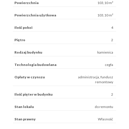
Powierzchnia
103,10 m²
Powierzchnia użytkowa
103,10 m²
Ilość pokoi
4
Piętro
2
Rodzaj budynku
kamienica
Technologia budowlana
cegła
Opłaty w czynszu
administracja, fundusz
remontowy
Ilość pięter w budynku
2
Stan lokalu
do remontu
Stan prawny
Własność