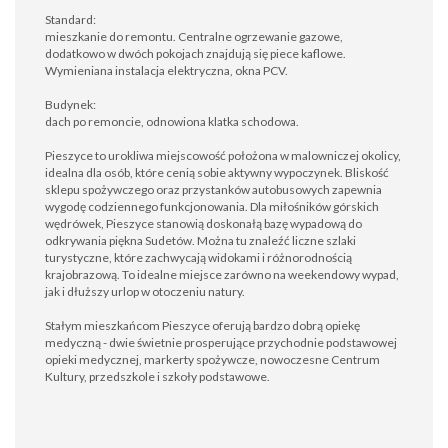
Standard:
mieszkanie do remontu. Centralne ogrzewanie gazowe,
dodatkowo w dwóch pokojach znajdują się piece kaflowe.
Wymieniana instalacja elektryczna, okna PCV.
Budynek:
dach po remoncie, odnowiona klatka schodowa.
Pieszyce to urokliwa miejscowość położona w malowniczej okolicy,
idealna dla osób, które cenią sobie aktywny wypoczynek. Bliskość
sklepu spożywczego oraz przystanków autobusowych zapewnia
wygodę codziennego funkcjonowania. Dla miłośników górskich
wędrówek, Pieszyce stanowią doskonałą bazę wypadową do
odkrywania piękna Sudetów. Można tu znaleźć liczne szlaki
turystyczne, które zachwycają widokami i różnorodnością
krajobrazową. To idealne miejsce zarówno na weekendowy wypad,
jak i dłuższy urlop w otoczeniu natury.
Stałym mieszkańcom Pieszyce oferują bardzo dobrą opiekę
medyczną - dwie świetnie prosperujące przychodnie podstawowej
opieki medycznej, markerty spożywcze, nowoczesne Centrum
Kultury, przedszkole i szkoły podstawowe.