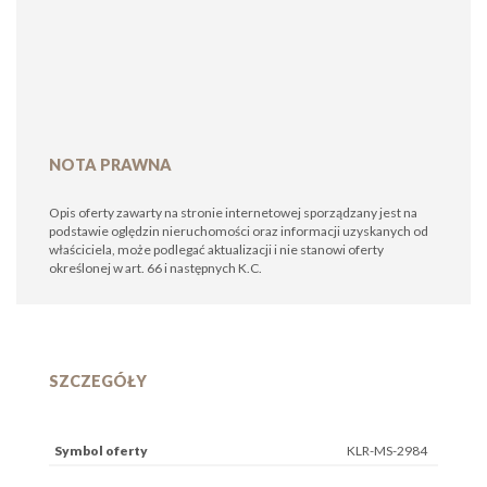
NOTA PRAWNA
Opis oferty zawarty na stronie internetowej sporządzany jest na
podstawie oględzin nieruchomości oraz informacji uzyskanych od
właściciela, może podlegać aktualizacji i nie stanowi oferty
określonej w art. 66 i następnych K.C.
SZCZEGÓŁY
Symbol oferty
KLR-MS-2984