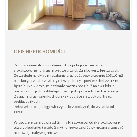
OPIS NIERUCHOMOŚCI
Przedstawiam do sprzedania czteropokojowe mieszkanie
zlokalizowane na drugim piętrze przy ul. Zamkowej w Pieszycach.
Ze względu na układ mieszkania oraz dużą powierzchnię 103,10 m2
plus korytarz dzierżawiony od Wspólnoty o powierzchni 22,17 m2 -
łącznie 125,27 m2, mieszkanie można podzielić na dwa lokale
mieszkalne - jedno składające się z pokoju z aneksem kuchennym,
2 sypialni oraz łazienki, drugie - składające się z pokoju, trzech
poddaszy i kuchni.
Pełna własnośc, księga wieczysta bez obciążeń, do wydania od
zaraz.
Właściciele dzierżawią od Gminy Pieszyce ogródek zlokalizowany
tuż przy budynku ( około 2 ary) - umowę dzierżawy można przepisać
na nowego nabywcę mieszkania.