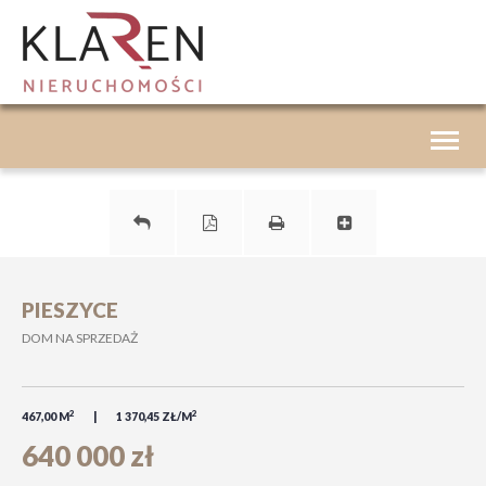
Toggle
navigat
PIESZYCE
DOM NA SPRZEDAŻ
2
2
467,00 M
1 370,45 ZŁ/M
640 000 zł