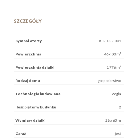
SZCZEGÓŁY
Symbol oferty
KLR-DS-3001
Powierzchnia
467,00 m²
Powierzchnia działki
1 776 m²
Rodzaj domu
gospodarstwo
Technologia budowlana
cegła
Ilość pięter w budynku
2
Wymiary działki
28 x 63 m
Garaż
jest