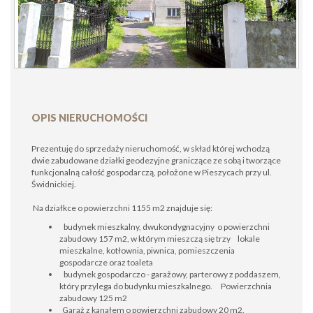
OPIS NIERUCHOMOŚCI
Prezentuję do sprzedaży nieruchomość, w skład której wchodzą
dwie zabudowane działki geodezyjne graniczące ze sobą i tworzące
funkcjonalną całość gospodarczą, położone w Pieszycach przy ul.
Świdnickiej.
Na działkce o powierzchni 1155 m2 znajduje się:
budynek mieszkalny, dwukondygnacyjny o powierzchni
zabudowy 157 m2, w którym mieszczą się trzy lokale
mieszkalne, kotłownia, piwnica, pomieszczenia
gospodarcze oraz toaleta
budynek gospodarczo - garażowy, parterowy z poddaszem,
który przylega do budynku mieszkalnego. Powierzchnia
zabudowy 125 m2
Garaż z kanałem o powierzchni zabudowy 20 m2.