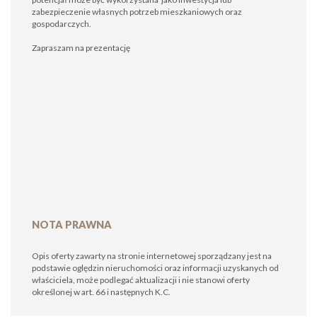
zabezpieczenie własnych potrzeb mieszkaniowych oraz
gospodarczych.
Zapraszam na prezentację
NOTA PRAWNA
Opis oferty zawarty na stronie internetowej sporządzany jest na
podstawie oględzin nieruchomości oraz informacji uzyskanych od
właściciela, może podlegać aktualizacji i nie stanowi oferty
określonej w art. 66 i następnych K.C.