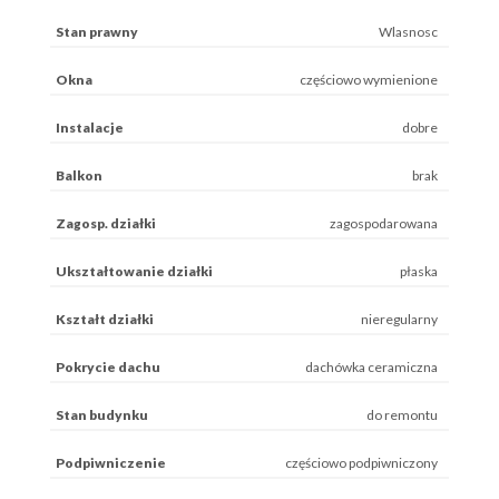
Stan prawny
Wlasnosc
Okna
częściowo wymienione
Instalacje
dobre
Balkon
brak
Zagosp. działki
zagospodarowana
Ukształtowanie działki
płaska
Kształt działki
nieregularny
Pokrycie dachu
dachówka ceramiczna
Stan budynku
do remontu
Podpiwniczenie
częściowo podpiwniczony