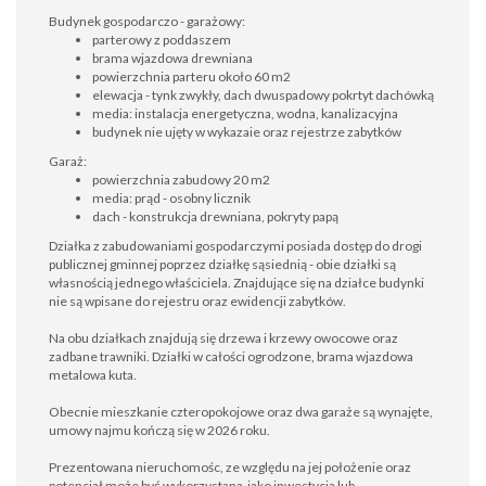
Budynek gospodarczo - garażowy:
parterowy z poddaszem
brama wjazdowa drewniana
powierzchnia parteru około 60 m2
elewacja - tynk zwykły, dach dwuspadowy pokrtyt dachówką
media: instalacja energetyczna, wodna, kanalizacyjna
budynek nie ujęty w wykazaie oraz rejestrze zabytków
Garaż:
powierzchnia zabudowy 20 m2
media: prąd - osobny licznik
dach - konstrukcja drewniana, pokryty papą
Działka z zabudowaniami gospodarczymi posiada dostęp do drogi
publicznej gminnej poprzez działkę sąsiednią - obie działki są
własnością jednego właściciela. Znajdujące się na działce budynki
nie są wpisane do rejestru oraz ewidencji zabytków.
Na obu działkach znajdują się drzewa i krzewy owocowe oraz
zadbane trawniki. Działki w całości ogrodzone, brama wjazdowa
metalowa kuta.
Obecnie mieszkanie czteropokojowe oraz dwa garaże są wynajęte,
umowy najmu kończą się w 2026 roku.
Prezentowana nieruchomośc, ze względu na jej położenie oraz
potencjał może być wykorzystana jako inwestycja lub