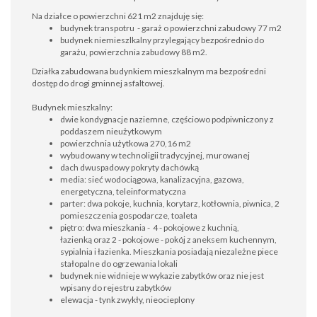
Na działce o powierzchni 621 m2 znajduję się:
budynek transpotru - garaż o powierzchni zabudowy 77 m2
budynek niemieszlkalny przylegający bezpośrednio do
garażu, powierzchnia zabudowy 88 m2.
Działka zabudowana budynkiem mieszkalnym ma bezpośredni
dostęp do drogi gminnej asfaltowej.
Budynek mieszkalny:
dwie kondygnacje naziemne, częściowo podpiwniczony z
poddaszem nieużytkowym
powierzchnia użytkowa 270,16 m2
wybudowany w technoligii tradycyjnej, murowanej
dach dwuspadowy pokryty dachówką
media: sieć wodociągowa, kanalizacyjna, gazowa,
energetyczna, teleinformatyczna
parter: dwa pokoje, kuchnia, korytarz, kotłownia, piwnica, 2
pomieszczenia gospodarcze, toaleta
piętro: dwa mieszkania - 4 - pokojowe z kuchnią,
łazienką oraz 2 - pokojowe - pokój z aneksem kuchennym,
sypialnia i łazienka. Mieszkania posiadają niezależne piece
stałopalne do ogrzewania lokali
budynek nie widnieje w wykazie zabytków oraz nie jest
wpisany do rejestru zabytków
elewacja - tynk zwykły, nieocieplony