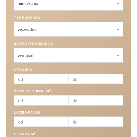
mieszkania
TYP BUDYNKU
wszystkie
RODZAJ TRANSAKCJI
wynajem
CENA (ZŁ)
2
POWIERZCHNIA (M
)
LICZBA POKOI
2
CENA ZA M