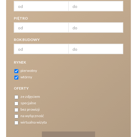
PIĘTRO
ROK BUDOWY
RYNEK
pierwotny
wtórny
OFERTY
ze zdjęciem
specjalne
bez prowizji
na wyłączność
wirtualna wizyta